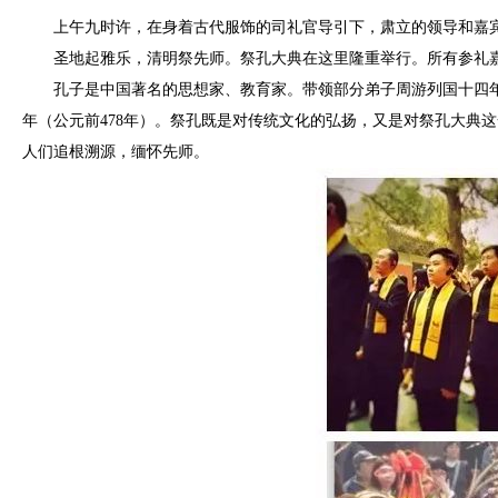
上午九时许，在身着古代服饰的司礼官导引下，肃立的领导和嘉宾
圣地起雅乐，清明祭先师。祭孔大典在这里隆重举行。所有参礼嘉
孔子是中国著名的思想家、教育家。带领部分弟子周游列国十四年
年（公元前478年）。祭孔既是对传统文化的弘扬，又是对祭孔大典
人们追根溯源，缅怀先师。