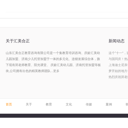
关于汇美合正
新闻动态
山东汇美合正教育咨询有限公司是一个集教育培训咨询、庆龄汇美幼
这个”十一“
儿园加盟、济南少儿托管加盟于一体的多元化、连锁发展综合体，旗
与国同庆！热
下现有郑老师教育、阳光课堂、 庆龄汇美幼儿园、济南托管加盟等板
上海迪士尼亲
块,
公司拥有出色的精英教师团队...
更多
梦开始的地方
热烈庆祝郑老
首页
关于
教育
文化
传媒
案例